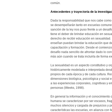
común.
Antecedentes y trayectoria de la investiga
Dada la responsabilidad que nos cabe como 
se desempeñarán tanto en escuelas comunes
sanción de la ley nos puso frente a un desaf
tiene el deber de brindar educación en sexua
derecho de recibir educación en sexualidad.
enseñan puedan brindar la educación que deb
capacitación y formación. Desde el comienzo 
desafío nada sencillo de afrontar dado lo co
más aún cuando se trata incluirla de forma ex
La sexualidad es un aspecto constitutivo y o
históricamente modelada e interpretada desde
propios de cada época y de cada cultura. Res
dimensiones biológica, psicológica y social e
a las experiencias corporales, cognitivas y 
personas (Weeks, 1998).
En general la información y el conocimiento 
humana se caracterizan por ser escasos, fra
muchos silencios y cargada de prejuicios y 
características las escuelas, en alianza con f