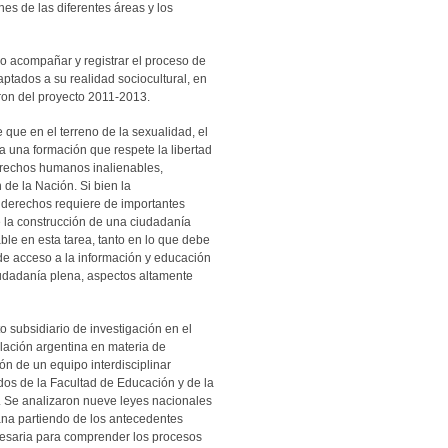
ones de las diferentes áreas y los
o acompañar y registrar el proceso de
aptados a su realidad sociocultural, en
ron del proyecto 2011-2013.
 que en el terreno de la sexualidad, el
 a una formación que respete la libertad
derechos humanos inalienables,
 de la Nación. Si bien la
s derechos requiere de importantes
e la construcción de una ciudadanía
able en esta tarea, tanto en lo que debe
 de acceso a la información y educación
udadanía plena, aspectos altamente
o subsidiario de investigación en el
slación argentina en materia de
ón de un equipo interdisciplinar
dos de la Facultad de Educación y de la
 Se analizaron nueve leyes nacionales
ana partiendo de los antecedentes
cesaria para comprender los procesos