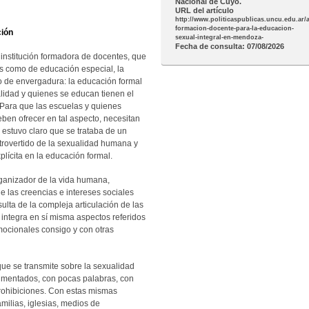
Nacional de Cuyo.
URL del artículo
http://www.politicaspublicas.uncu.edu.ar/a
formacion-docente-para-la-educacion-
ción
sexual-integral-en-mendoza-
Fecha de consulta: 07/08/2026
institución formadora de docentes, que
 como de educación especial, la
ío de envergadura: la educación formal
lidad y quienes se educan tienen el
 Para que las escuelas y quienes
en ofrecer en tal aspecto, necesitan
estuvo claro que se trataba de un
ntrovertido de la sexualidad humana y
plícita en la educación formal.
rganizador de la vida humana,
 las creencias e intereses sociales
ulta de la compleja articulación de las
 integra en sí misma aspectos referidos
emocionales consigo y con otras
que se transmite sobre la sexualidad
gmentados, con pocas palabras, con
prohibiciones. Con estas mismas
amilias, iglesias, medios de