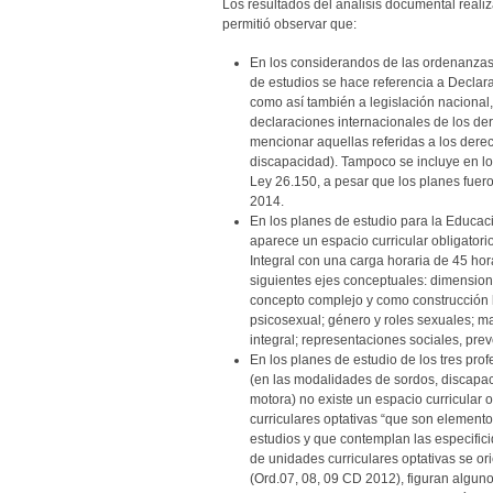
Los resultados del análisis documental reali
permitió observar que:
En los considerandos de las ordenanzas
de estudios se hace referencia a Declar
como así también a legislación nacional,
declaraciones internacionales de los de
mencionar aquellas referidas a los dere
discapacidad). Tampoco se incluye en lo
Ley 26.150, a pesar que los planes fue
2014.
En los planes de estudio para la Educaci
aparece un espacio curricular obligato
Integral con una carga horaria de 45 hor
siguientes ejes conceptuales: dimensio
concepto complejo y como construcción his
psicosexual; género y roles sexuales; m
integral; representaciones sociales, pre
En los planes de estudio de los tres pro
(en las modalidades de sordos, discapaci
motora) no existe un espacio curricular o
curriculares optativas “que son elemento
estudios y que contemplan las especificid
de unidades curriculares optativas se ori
(Ord.07, 08, 09 CD 2012), figuran alguno