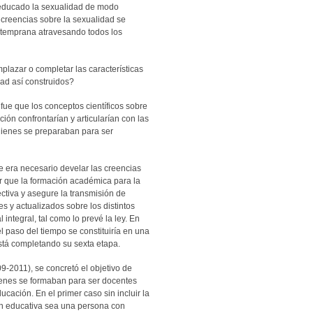
 educado la sexualidad de modo
y creencias sobre la sexualidad se
 temprana atravesando todos los
lazar o completar las características
ad así construidos?
 fue que los conceptos científicos sobre
ción confrontarían y articularían con las
uienes se preparaban para ser
e era necesario develar las creencias
r que la formación académica para la
ctiva y asegure la transmisión de
es y actualizados sobre los distintos
integral, tal como lo prevé la ley. En
l paso del tiempo se constituiría en una
está completando su sexta etapa.
-2011), se concretó el objetivo de
ienes se formaban para ser docentes
ucación. En el primer caso sin incluir la
ión educativa sea una persona con