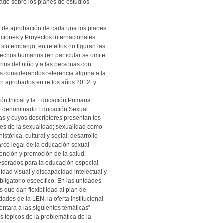
zado sobre los planes de estudios
 de aprobación de cada una los planes
aciones y Proyectos internacionales
 sin embargo, entre ellos no figuran las
rechos humanos (en particular se omite
chos del niño y a las personas con
s considerandos referencia alguna a la
ron aprobados entre los años 2012 y
ón Inicial y la Educación Primaria
rio denominado Educación Sexual
as y cuyos descriptores presentan los
nes de la sexualidad; sexualidad como
tórica, cultural y social; desarrollo
arco legal de la educación sexual
vención y promoción de la salud.
fesorados para la educación especial
dad visual y discapacidad intelectual y
bligatorio específico. En las unidades
s que dan flexibilidad al plan de
ades de la LEN, la oferta institucional
entara a las siguientes temáticas”
s tópicos de la problemática de la