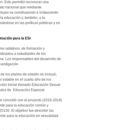
gen. Esto permitió reconocer una
elato nacional que mediante
 leyes va construyendo e instaurando
la educación y, también, a la
ándose en las políticas públicas y en
ormación para la ESI
eres optativos, de formación y
stinados a estudiantes de los
a. Los responsables del desarrollo de
vestigación.
de los planes de estudio se incluyó,
r estable en el cuarto año de los
ción Inicial llamado Educación Sexual
rados de Educación Especial.
 se concretó con el proyecto (2016-2018)
ente para la educación común y
5150. El objetivo fue describir las
ente para la educación en sexualidad