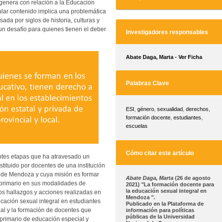
 genera con relación a la Educación
icular contenido implica una problemática
ada por siglos de historia, culturas y
 un desafío para quienes tienen el deber
Investigadores responsables
Abate Daga, Marta - Ver Ficha
Palabras Clave
ESI
,
género
,
sexualidad
,
derechos
,
formación docente
,
estudiantes
,
escuelas
Cómo citar este artículo
entes etapas que ha atravesado un
stituido por docentes de una institución
a de Mendoza y cuya misión es formar
Abate Daga, Marta
(26 de agosto
y primario en sus modalidades de
2021) "La formación docente para
la educación sexual integral en
s hallazgos y acciones realizadas en
Mendoza ".
ducación sexual integral en estudiantes
Publicado en la Plataforma de
nal y la formación de docentes que
información para políticas
públicas de la Universidad
o primario de educación especial y