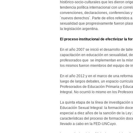
histórico-socio-culturales que les dieron ori
tendencia política internacional con un corr
convenciones, declaraciones, conferencias y
´nuevos derechos´. Parte de ellos referidos a 
sexualidad que progresivamente fueron plasm
la legislación argentina.
El proceso institucional de efectivizar la f
En el año 2007 se inició el desarrollo de tall
capacitación en educación en sexualidad, de
profesorados que se implementan en la mism
los mismos fueron miembros del equipo de in
En el año 2012 y en el marco de una reforma 
luego de largos debates, un espacio curricula
Profesorados de Educación Primaria y Educa
Integral. No ocurrió lo mismo en los Profeso
La quinta etapa de la línea de investigación
Educación Sexual Integral: la formación doc
especial a diez años de la sanción de la Ley 2
características del proceso de formación doc
llevado a cabo en la FED-UNCuyo.