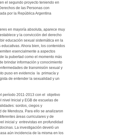
 en el segundo proyecto teniendo en
 Derechos de las Personas con
cada por la República Argentina
ujeres en mayoría absoluta, aparece muy
establece y la convicción del derecho
ibir educación sexual sistemática en la
es educativas. Ahora bien, los contenidos
r remiten esencialmente a aspectos
io de la pubertad como el momento más
de brindar información y conocimiento
enfermedades de transmisión sexual y
to puso en evidencia la primacía y
gista de entender la sexualidad y un
el período 2011-2013 con el objetivo
l nivel Inicial y EGB de escuelas de
lidades: sordos, ciegos y
ad de Mendoza. Para ello se analizaron
diferentes áreas curriculares y de
vel inicial y entrevistas en profundidad
docinas. La investigación develó un
asa aún incidencia de la misma en los