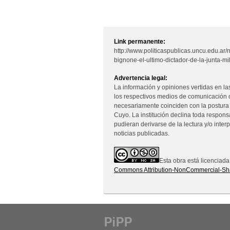
Link permanente:
http://www.politicaspublicas.uncu.edu.ar
bignone-el-ultimo-dictador-de-la-junta-mil
Advertencia legal:
La información y opiniones vertidas en la
los respectivos medios de comunicación 
necesariamente coinciden con la postura
Cuyo. La institución declina toda respon
pudieran derivarse de la lectura y/o inter
noticias publicadas.
Esta obra está licenciad
Commons Attribution-NonCommercial-Sha