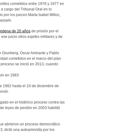
delitos cometidos entre 1976 y 1977 en
o a cargo del Tribunal Oral en lo
o por los jueces Marta Isabel Milloc,
assaín.
ondena de 20 años
de prisión por el
e juicio otros exjefes militares y de
 Grunberg, Oscar Amirante y Pablo
nidad cometidos en el marco del plan
 proceso se inició en 2013, cuando
de 1982 hasta el 10 de diciembre de
onsín.
gado en el histórico proceso contra las
 de leyes de perdón en 2003 habilitó
que abrieron un proceso democrático
3, dictó una autoamnistía por los