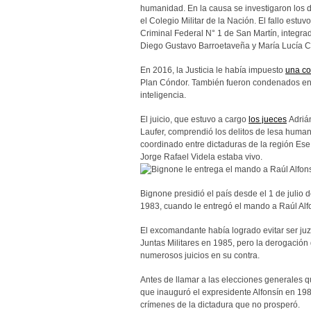
humanidad. En la causa se investigaron los 
el Colegio Militar de la Nación. El fallo estuv
Criminal Federal N° 1 de San Martín, integrad
Diego Gustavo Barroetaveña y María Lucía C
En 2016, la Justicia le había impuesto
una c
Plan Cóndor. También fueron condenados en es
inteligencia.
El juicio, que estuvo a cargo
los jueces
Adrián
Laufer, comprendió los delitos de lesa huma
coordinado entre dictaduras de la región Ese
Jorge Rafael Videla estaba vivo.
Bignone presidió el país desde el 1 de julio 
1983, cuando le entregó el mando a Raúl Alf
El excomandante había logrado evitar ser juz
Juntas Militares en 1985, pero la derogación
numerosos juicios en su contra.
Antes de llamar a las elecciones generales 
que inauguró el expresidente Alfonsín en 198
crímenes de la dictadura que no prosperó.