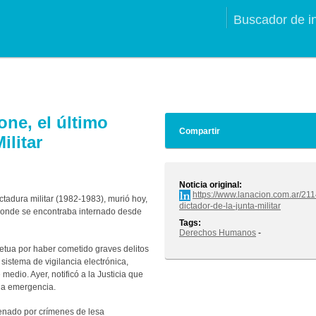
Buscador de i
ne, el último
Compartir
ilitar
Noticia original:
https://www.lanacion.com.ar/21
ctadura militar (1982-1983), murió hoy,
dictador-de-la-junta-militar
, donde se encontraba internado desde
Tags:
Derechos Humanos
-
tua por haber cometido graves delitos
sistema de vigilancia electrónica,
medio. Ayer, notificó a la Justicia que
una emergencia.
enado por crímenes de lesa