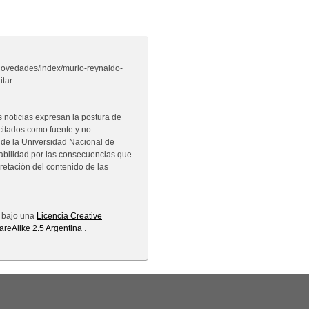
/novedades/index/murio-reynaldo-
itar
s noticias expresan la postura de
citados como fuente y no
 de la Universidad Nacional de
sabilidad por las consecuencias que
pretación del contenido de las
a bajo una
Licencia Creative
reAlike 2.5 Argentina
.