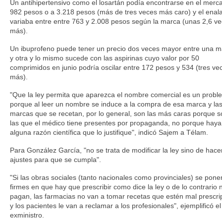
Un antihipertensivo como el losartán podía encontrarse en el merc
982 pesos o a 3.218 pesos (más de tres veces más caro) y el enala
variaba entre entre 763 y 2.008 pesos según la marca (unas 2,6 v
más).
Un ibuprofeno puede tener un precio dos veces mayor entre una m
y otra y lo mismo sucede con las aspirinas cuyo valor por 50
comprimidos en junio podría oscilar entre 172 pesos y 534 (tres ve
más).
"Que la ley permita que aparezca el nombre comercial es un probl
porque al leer un nombre se induce a la compra de esa marca y la
marcas que se recetan, por lo general, son las más caras porque s
las que el médico tiene presentes por propaganda, no porque haya
alguna razón científica que lo justifique", indicó Sajem a Télam.
Para González García, "no se trata de modificar la ley sino de hace
ajustes para que se cumpla".
"Si las obras sociales (tanto nacionales como provinciales) se pone
firmes en que hay que prescribir como dice la ley o de lo contrario 
pagan, las farmacias no van a tomar recetas que estén mal prescri
y los pacientes le van a reclamar a los profesionales", ejemplificó el
exministro.