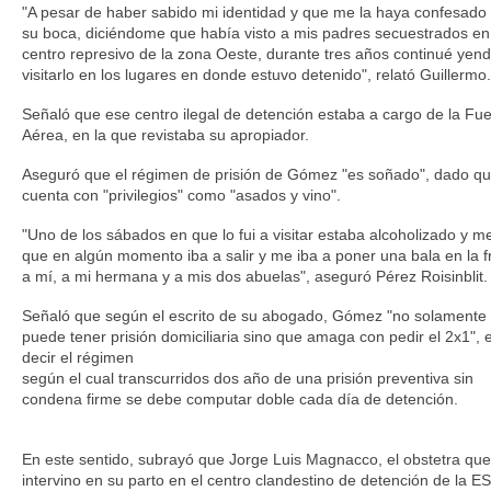
"A pesar de haber sabido mi identidad y que me la haya confesado 
su boca, diciéndome que había visto a mis padres secuestrados en
centro represivo de la zona Oeste, durante tres años continué yen
visitarlo en los lugares en donde estuvo detenido", relató Guillermo.
Señaló que ese centro ilegal de detención estaba a cargo de la Fu
Aérea, en la que revistaba su apropiador.
Aseguró que el régimen de prisión de Gómez "es soñado", dado q
cuenta con "privilegios" como "asados y vino".
"Uno de los sábados en que lo fui a visitar estaba alcoholizado y me
que en algún momento iba a salir y me iba a poner una bala en la f
a mí, a mi hermana y a mis dos abuelas", aseguró Pérez Roisinblit.
Señaló que según el escrito de su abogado, Gómez "no solamente
puede tener prisión domiciliaria sino que amaga con pedir el 2x1", 
decir el régimen
según el cual transcurridos dos año de una prisión preventiva sin
condena firme se debe computar doble cada día de detención.
En este sentido, subrayó que Jorge Luis Magnacco, el obstetra que
intervino en su parto en el centro clandestino de detención de la E